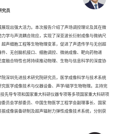
研究员
域展现出强大活力。本次报告介绍了声场调控理论及其在微
动力学与声流耦合效应，实现了深亚波长衍射成像与微纳尺
、超声细胞工程等生物物理变革，促进了声遗传学与无创超
器件、无创脑机接口、细胞调控、微纳成像、靶向药物递
尺度融合特性也将持续推动物理、生物与信息科学的深度协
学院深圳先进技术研究院研究员，医学成像科学与技术系统
究医学成像技术与仪器设备、声学/磁学生物物理。主持完
科技先导专项和国家重大科研仪器专项等多项国家重大科研项
询委员会学部委员、中国生物医学工程学会副理事长、国家
共振成像装备研制及超声辐射力弹性成像技术系统，分别获