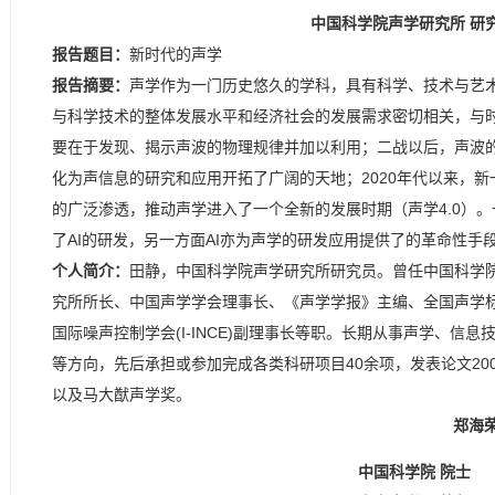
中国科学院声学研究所 研
报告题目：
新时代的声学
报告摘要：
声学作为一门历史悠久的学科，具有科学、技术与艺
与科学技术的整体发展水平和经济社会的发展需求密切相关，与
要在于发现、揭示声波的物理规律并加以利用；二战以后，声波的
化为声信息的研究和应用开拓了广阔的天地；2020年代以来，新
的广泛渗透，推动声学进入了一个全新的发展时期（声学4.0）
了AI的研发，另一方面AI亦为声学的研发应用提供了的革命性手
个人简介：
田静，中国科学院声学研究所研究员。曾任中国科学
究所所长、中国声学学会理事长、《声学学报》主编、全国声学标准
国际噪声控制学会(I-INCE)副理事长等职。长期从事声学、
等方向，先后承担或参加完成各类科研项目40余项，发表论文20
以及马大猷声学奖。
郑海
中国科学院 院士