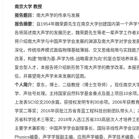
南京大学 教授
报告题目：
南大声学的传承与发展
报告摘要：
自1954年魏荣爵先生在南京大学创建国内第一个声学
告将简述南大声学的发展历史，魏荣爵先生等老一辈声学工作者对
将介绍南大声学与中国声学学会发展的渊源及南大声学对学会发展
深化，传统培养模式面临物理基础薄弱、交叉思维局限与实践能力
改革，构建“物理为基-声学为核-战略需求为向”的复合型培养
复合型人才，本报告将介绍新形势下南大声学的教学改革。本报
伍，并展望南大声学未来发展的蓝图。
个人简介：
章东，博士、二级教授（博士生导师）。现任南京大
学、声信号处理。主持国家自然科学基金重点及面上项目10余项。在Nat Ma
上发表SCI论文200余篇，获授权发明专利30余项。2006年获
学奖二等奖；2016年获批江苏省青蓝工程科技创新团队带头人；2
苏省科学技术三等奖；2018年入选江苏省333高层次人才培养工
主要学术兼职有：中国声学学会副理事长、国际非线性声学会议顾问委员会委员、
Physics编委、声学学报副主编、应用声学编委、声学技术编