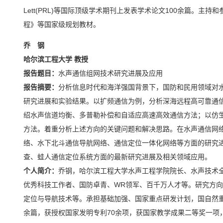
Lett(PRL)等国际顶级学术期刊上发表学术论文100余篇。主
程》等国家级规划教材。
乔 钢
哈尔滨工程大学 教授
报告题目：
水声通信组网技术研究进展及应用
报告摘要：
分析信息时代和海洋强国背景下，国防和民用领域对
研究进展和实验结果。以扩频通信为例，分析深海远程高可靠通信
绍水声信道均衡、多普勒补偿和自适应高速高效通信方法；以仿
方法。着重分析上述方向的关键问题和解决思路。在水声通信网
络、水下北斗通信导航网络、通信定位一体化网络等方面的研究
查、蛙人通信定位系统方面的最新研究进展及相关领域应用。
个人简介：
乔钢，哈尔滨工程大学水声工程学院院长、水声技术
优秀科技工作者、国防卓青、WR领军、百千万人才等。研究方
定位与导航技术等。承担基础加强、国家重点研发计划，国自然重
余篇，获授权国家发明专利70余项，获国家教学成果二等奖一项