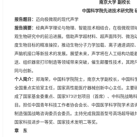
南京大学 副校长
中国科学院先进技术研究院 
报告题目：
迈向极微观的现代声学
报告摘要：
经典声学理论与物理、智能技术相结合，在极微观领
观生物研究中的前沿进展。借助声学超材料、超声面阵列、微泡
度生物目标的精准操控，推动生物分子力学加载、离子通道调控
声脑机接口等新技术的发展。展望未来，声学将在人工结构功能
送、组织器官打印制造等领域带来突破，催生颠覆性技术，其跨
同与创新。
个人简介：
郑海荣，中国科学院院士，南京大学副校长，中国科
全国重点实验室主任，国家高性能医疗器械创新中心主任。主要研
成了国家基金委重点、国家973计划项目（首席）、中科院战略
目。担任中国青年科技工作者协会会长、中国医学科学院学术咨
制造强国战略咨询委员会委员。主持完成我国首型号高场超导磁
国家科技进步一等奖、国家技术发明二等奖。
章 东