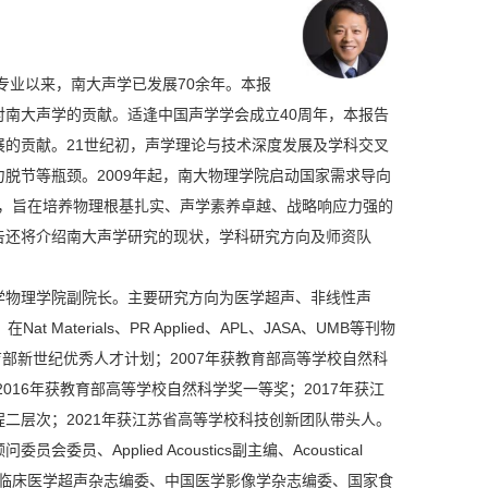
专业以来，南大声学已发展70余年。本报
南大声学的贡献。适逢中国声学学会成立40周年，本报告
的贡献。21世纪初，声学理论与技术深度发展及学科交叉
脱节等瓶颈。2009年起，南大物理学院启动国家需求导向
体系，旨在培养物理根基扎实、声学素养卓越、战略响应力强的
告还将介绍南大声学研究的现状，学科研究方向及师资队
学物理学院副院长。主要研究方向为医学超声、非线性声
terials、PR Applied、APL、JASA、UMB等刊物
教育部新世纪优秀人才计划；2007年获教育部高等学校自然科
016年获教育部高等学校自然科学奖一等奖；2017年获江
程二层次；2021年获江苏省高等学校科技创新团队带头人。
Applied Acoustics副主编、Acoustical
委、临床医学超声杂志编委、中国医学影像学杂志编委、国家食