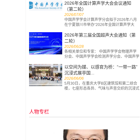
报...
2026年全国计算声学大会会议通知
（第二轮）
2026/07/07
中国声学学会计算声学分会拟于2026年八月
在宁夏银川市举办“2026年全国计算声学大
会”。本次会议由中国声学学会计算声学分会
和...
2026年第三届全国超声大会通知（第
二轮）
2026/06/28
各相关单位和专家： 中国声学学会物理声学
分会、中国声学学会检测声学分会、中国声学
学会生物医学超声工程分会、中国声学学会...
以空间为媒、以感官为桥：“一带一路”
沉浸式展亭国...
2026/06/06
5月30日，在重庆大学B区建筑馆和第二综合
楼，七座形态各异、气味与声音交织的沉浸式
展亭次第亮相。来自阿塞拜疆、文莱、中国...
人物专栏