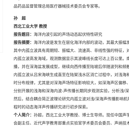
品药品监督管理总局医疗器械技术委员会专家等。
孙 超
西北工业大学 教授
报告题目：
海洋内波引起的声场动态起伏特性研究
报告摘要：
海洋内波是发生在层化海洋内部的波动，其最大振幅
其中内孤立波具有周期短、振幅大、流速高、非线性强的特征，
内孤立波高发海域，观测数据显示其波峰线长度可达上百公里。
播，并在深海盆发展成型，继续向西传播至陆坡后伴随波列和频
内孤立波从吕宋海峡生成直至在陆架浅水区消亡过程中，对浅海
时分布规律，尤其是对深海声场特征影响较大，如深海声区偏移
分别开展的浅海和深海内波-声传播长期同步观测实验，分析浅/
然后，结合耦合简正波理论研究内孤立波对浅/深海声传播影响机
程时的动态海洋声传播研究进行初步探索。
个人简介：
孙超，西北工业大学教授、博士生导师。现任中国声
会副主任、近代声学教育部重点实验室学术委员会委员、声纳技