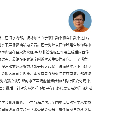
发生在海水内部，波动频率介于惯性频率和浮性频率之间，
对水下声场影响最为显著。巴士海峡以西海域是全球海洋中
南海内波在吕宋海峡经潮-地非线性相互作用生成后向西传
散过程，最终在临界深度附近时发生极性转化，直至消亡。
和深海水文环境参数均带来较大起伏，进而影响水下声场空
、会聚区展宽等现象。本文首先介绍近年来在南海北部海域
深海内孤立波引起的水下声场能量起伏和结构特征变化规律；
理；最后，针对实际海洋环境中存在多尺度复杂海洋动力过
学学会副理事长、声学与海洋信息全国重点实验室学术委员
术国家级重点实验室学术委员会委员，曾任国家自然科学基