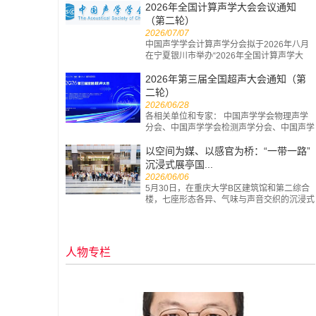
报...
2026年全国计算声学大会会议通知
（第二轮）
2026/07/07
中国声学学会计算声学分会拟于2026年八月
在宁夏银川市举办“2026年全国计算声学大
会”。本次会议由中国声学学会计算声学分会
和...
2026年第三届全国超声大会通知（第
二轮）
2026/06/28
各相关单位和专家： 中国声学学会物理声学
分会、中国声学学会检测声学分会、中国声学
学会生物医学超声工程分会、中国声学学会...
以空间为媒、以感官为桥：“一带一路”
沉浸式展亭国...
2026/06/06
5月30日，在重庆大学B区建筑馆和第二综合
楼，七座形态各异、气味与声音交织的沉浸式
展亭次第亮相。来自阿塞拜疆、文莱、中国...
人物专栏